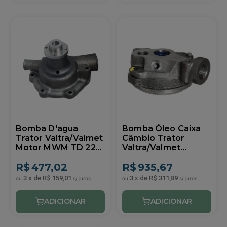
Bomba D'agua
Bomba Óleo Caixa
Trator Valtra/Valmet
Câmbio Trator
Motor MWM TD 229
Valtra/Valmet
Indisa 104001
BH140/BH160/BH180
R$
477,02
R$
935,67
Indisa 80710
3
x
de
R$ 159,01
3
x
de
R$ 311,89