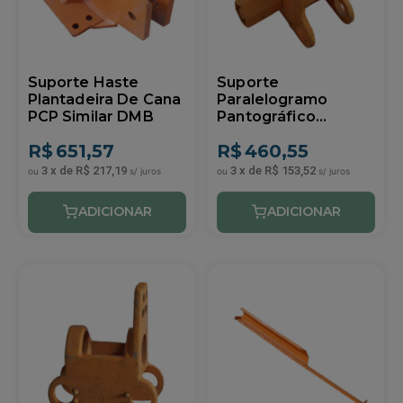
Suporte Haste
Suporte
Plantadeira De Cana
Paralelogramo
PCP Similar DMB
Pantográfico
Plantadora PCP
R$
651,57
R$
460,55
Similar DMB
3
x
de
R$ 217,19
3
x
de
R$ 153,52