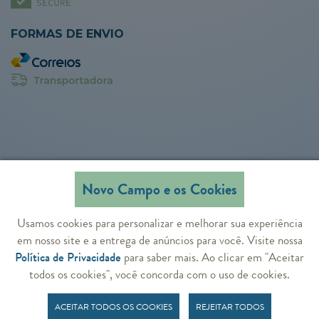
FORMAS DE ENVIO
Novo Campo e os Cookies
Usamos cookies para personalizar e melhorar sua experiência
em nosso site e a entrega de anúncios para você. Visite nossa
CNPJ: 34.774.302/0001-39
Novo Campo Agrícola Ltda ©
Todos os
Política de Privacidade
para saber mais. Ao clicar em "Aceitar
direitos reservados
todos os cookies", você concorda com o uso de cookies.
ACEITAR TODOS OS COOKIES
REJEITAR TODOS