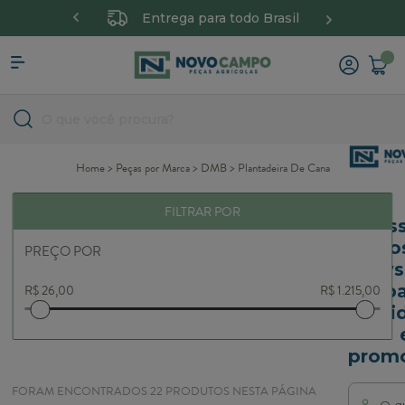
 6X sem juros
Entrega para todo Brasil
Parcele
Home
Peças por Marca
DMB
Plantadeira De Cana
FILTRAR POR
Ass
no
PREÇO POR
newsl
pa
novi
promo
FORAM ENCONTRADOS
22
PRODUTOS NESTA PÁGINA