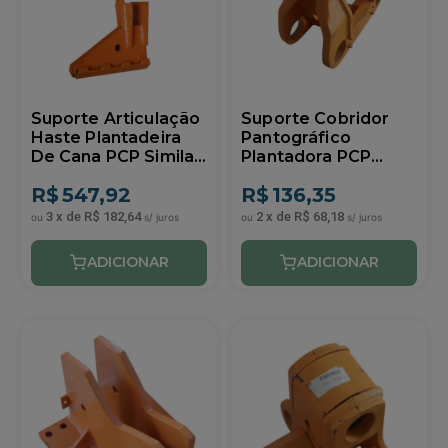
Suporte Articulação
Suporte Cobridor
Haste Plantadeira
Pantográfico
De Cana PCP Similar
Plantadora PCP
DMB
Similar DMB
R$
547,92
R$
136,35
3
x
de
R$ 182,64
2
x
de
R$ 68,18