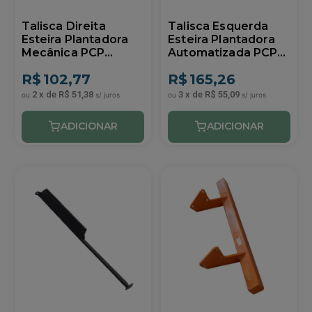
Talisca Direita
Talisca Esquerda
Esteira Plantadora
Esteira Plantadora
Mecânica PCP
Automatizada PCP
Similar DMB
Similar DMB
R$
102,77
R$
165,26
2
x
de
R$ 51,38
3
x
de
R$ 55,09