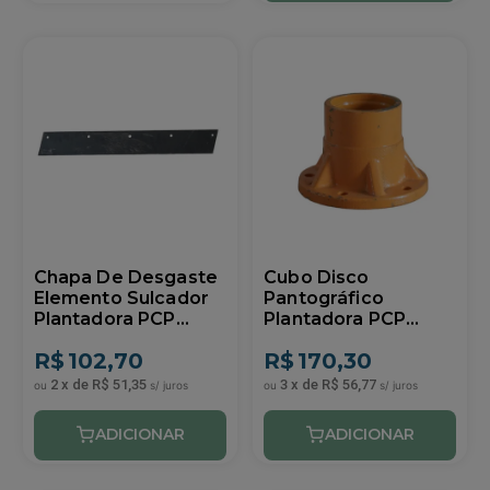
Chapa De Desgaste
Cubo Disco
Elemento Sulcador
Pantográfico
Plantadora PCP
Plantadora PCP
Similar DMB
Similar DMB
R$
102,70
R$
170,30
2
x
de
R$ 51,35
3
x
de
R$ 56,77