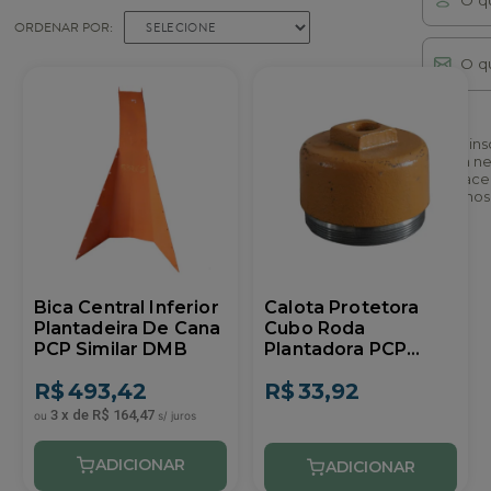
ORDENAR POR:
SELECIONE
Enviar
Ao se ins
nossa ne
você acei
termos 
Bica Central Inferior
Calota Protetora
Plantadeira De Cana
Cubo Roda
PCP Similar DMB
Plantadora PCP
Similar DMB
R$
493,42
R$
33,92
3
x
de
R$ 164,47