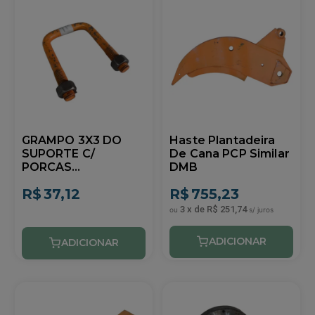
GRAMPO 3X3 DO
Haste Plantadeira
SUPORTE C/
De Cana PCP Similar
PORCAS
DMB
PLANTADORA DE
R$
37,12
R$
755,23
CANA SIMILAR DMB
3
x
de
R$ 251,74