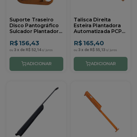
Suporte Traseiro
Talisca Direita
Disco Pantográfico
Esteira Plantadora
Sulcador Plantadora
Automatizada PCP
PCP Similar DMB
Similar DMB
R$
156,43
R$
165,40
3
x
de
R$ 52,14
3
x
de
R$ 55,13