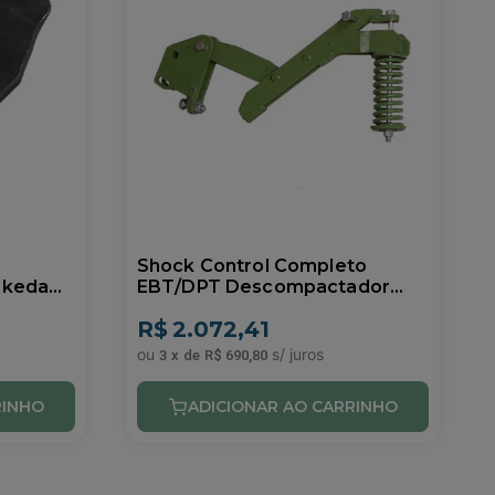
Shock Control Completo
Ikeda
EBT/DPT Descompactador
Ikeda 0905527
R$
2.072,41
3
x
de
R$ 690,80