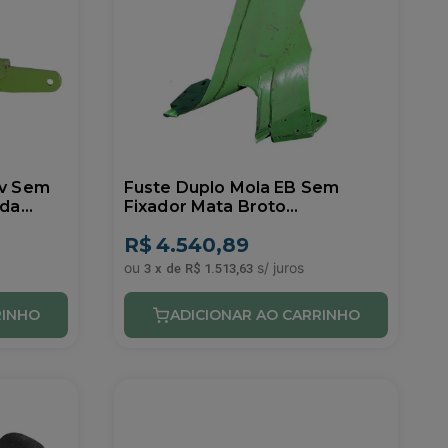
iv Sem
Fuste Duplo Mola EB Sem
eda
Fixador Mata Broto
DPT/EBT/TSM Ikeda 0905333
R$
4.540,89
3
x
de
R$ 1.513,63