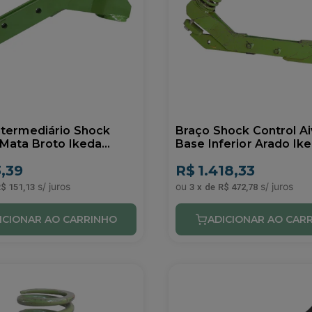
ntermediário Shock
Braço Shock Control A
 Mata Broto Ikeda
Base Inferior Arado Ik
7
0902093
,39
R$
1.418,33
$ 151,13
3
x
de
R$ 472,78