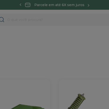
 todo Brasil
Parcele em até 6X sem juros
Entre