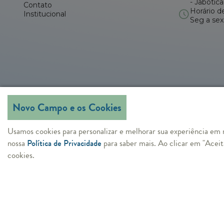
- Jabotic
Contato
Horário d
Institucional
Seg a sex
Novo Campo e os Cookies
Usamos cookies para personalizar e melhorar sua experiência em n
nossa
Política de Privacidade
para saber mais. Ao clicar em "Aceit
cookies.
CNPJ: 34.774.302/0001-39
Novo Campo Agrícola Ltda ©
Todos os 