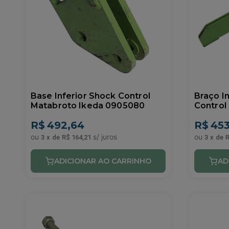
Base Inferior Shock Control
Braço I
Matabroto Ikeda 0905080
Control
090202
R$
492,64
R$
453
3
x
de
R$ 164,21
3
x
de
R