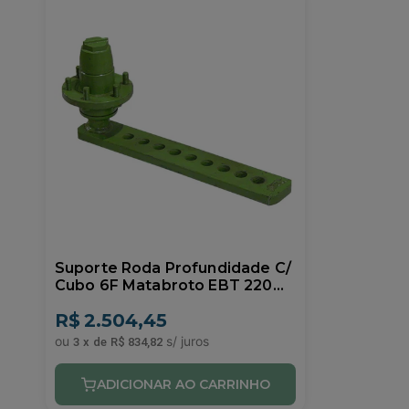
Suporte Roda Profundidade C/
Cubo 6F Matabroto EBT 220
Ikeda 0905535
R$
2.504,45
3
x
de
R$ 834,82