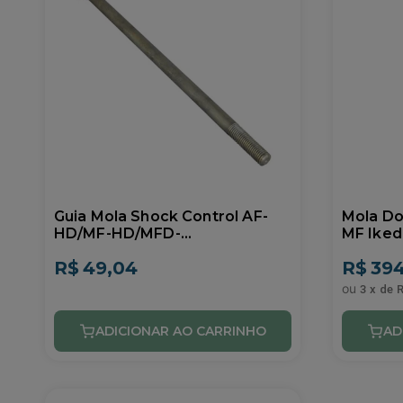
Guia Mola Shock Control AF-
Mola Do
HD/MF-HD/MFD-
MF Ike
HD/DPT/EBT/MF Ikeda
R$
49,04
R$
394
0902071
3
x
de
R