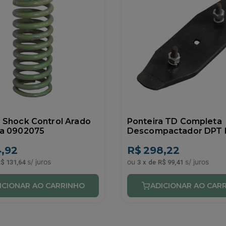
 Shock Control Arado
Ponteira TD Completa
da 0902075
Descompactador DPT 
0905605
,92
R$
298,22
$ 131,64
3
x
de
R$ 99,41