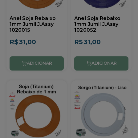
Anel Soja Rebaixo
Anel Soja Rebaixo
1mm Jumil J.Assy
1mm Jumil J.Assy
1020015
1020052
R$
31,00
R$
31,00