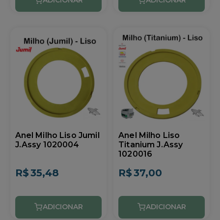
Anel Milho Liso Jumil
Anel Milho Liso
J.Assy 1020004
Titanium J.Assy
1020016
R$
35,48
R$
37,00