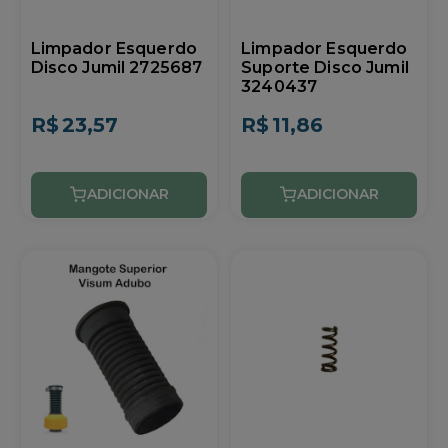
Limpador Esquerdo
Limpador Esquerdo
Disco Jumil 2725687
Suporte Disco Jumil
3240437
R$
23,57
R$
11,86