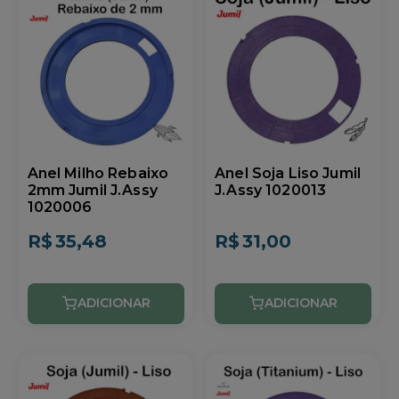
Anel Milho Rebaixo
Anel Soja Liso Jumil
2mm Jumil J.Assy
J.Assy 1020013
1020006
R$
35,48
R$
31,00