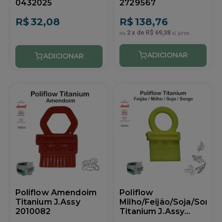
0432025
2729567
R$
32,08
R$
138,76
2
x
de
R$ 69,38
Poliflow Amendoim
Poliflow
Titanium J.Assy
Milho/Feijão/Soja/Sorgo
2010082
Titanium J.Assy
2010005