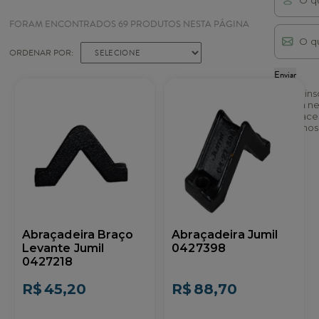
FORAM ENCONTRADOS
69
PRODUTOS NESTA PÁGINA
ORDENAR POR:
SELECIONE
Enviar
Ao se ins
nossa ne
você acei
termos 
Abraçadeira Braço
Abraçadeira Jumil
Levante Jumil
0427398
0427218
R$
45,20
R$
88,70