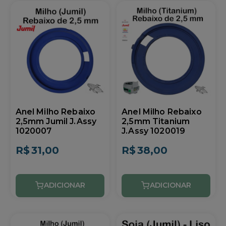
Anel Milho Rebaixo
Anel Milho Rebaixo
2,5mm Jumil J.Assy
2,5mm Titanium
1020007
J.Assy 1020019
R$
31,00
R$
38,00