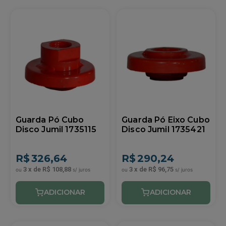
Guarda Pó Cubo
Guarda Pó Eixo Cubo
Disco Jumil 1735115
Disco Jumil 1735421
R$
326,64
R$
290,24
3
x
de
R$ 108,88
3
x
de
R$ 96,75