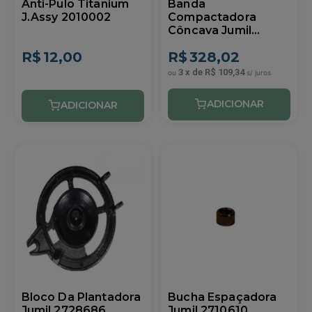
Anti-Pulo Titanium
Banda
J.Assy 2010002
Compactadora
Côncava Jumil
2728605
R$
12,00
R$
328,02
3
x
de
R$ 109,34
Bloco Da Plantadora
Bucha Espaçadora
Jumil 2728686
Jumil 2710610