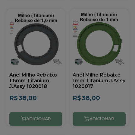
Anel Milho Rebaixo
Anel Milho Rebaixo
1,6mm Titanium
1mm Titanium J.Assy
J.Assy 1020018
1020017
R$
38,00
R$
38,00