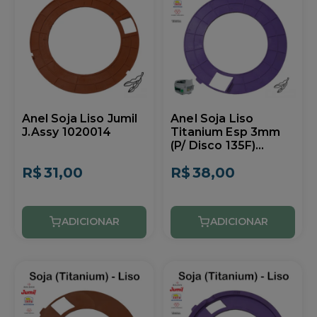
Anel Soja Liso Jumil
Anel Soja Liso
J.Assy 1020014
Titanium Esp 3mm
(P/ Disco 135F)
J.Assy 1020053
R$
31,00
R$
38,00