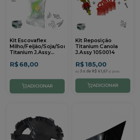
Kit Escovaflex
Kit Reposição
Milho/Feijão/Soja/Sorgo
Titanium Canola
Titanium J.Assy
J.Assy 1050014
1050007
R$
68,00
R$
185,00
3
x
de
R$ 61,67