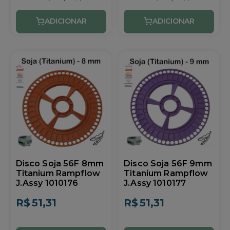
Disco Soja 56F 8mm
Disco Soja 56F 9mm
Titanium Rampflow
Titanium Rampflow
J.Assy 1010176
J.Assy 1010177
R$
51,31
R$
51,31