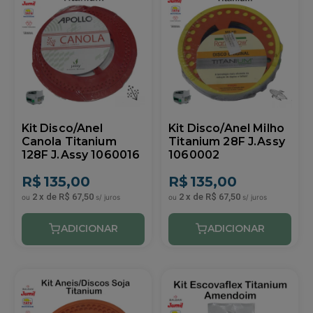
Kit Disco/Anel
Kit Disco/Anel Milho
Canola Titanium
Titanium 28F J.Assy
128F J.Assy 1060016
1060002
R$
135,00
R$
135,00
2
x
de
R$ 67,50
2
x
de
R$ 67,50