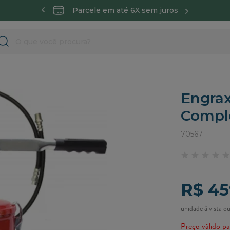
 todo Brasil
Parcele em até 6X sem juros
Entre
Engrax
Compl
70567
R$ 45
Preço válido pa