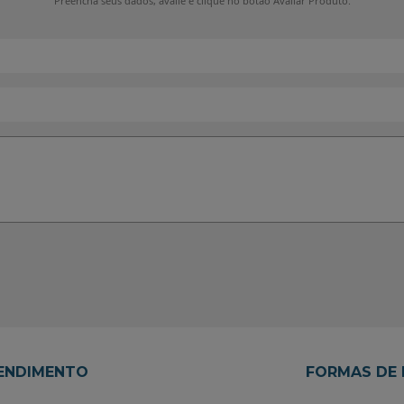
Preencha seus dados, avalie e clique no botão Avaliar Produto.
TENDIMENTO
FORMAS DE