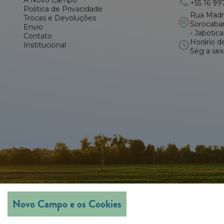
A Novo Campo
+55 16 99
Politica de Privacidade
Rua Madre
Trocas e Devoluções
Sorocaba
Envio
- Jabotic
Contato
Horário d
Institucional
Seg a sex
Novo Campo e os Cookies