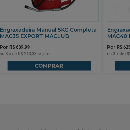
Engraxadeira Manual 5KG Completa
Engraxa
MAC35 EXPORT MACLUB
MAC40 
R$
639,99
R$
62
3
x
de
R$ 213,33
3
x
de
R$
COMPRAR