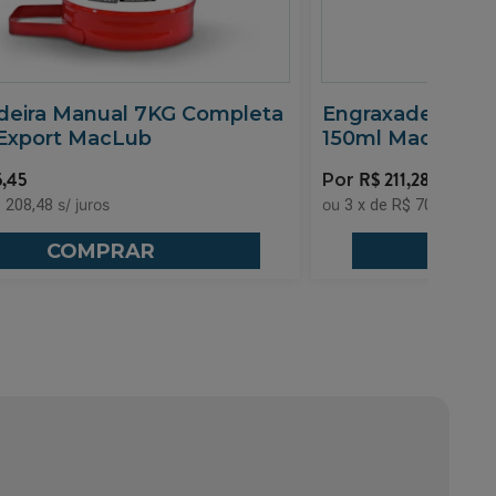
deira Manual 7KG Completa
Engraxadeira De
Export MacLub
150ml Maclub 14
5,45
R$
211,28
 208,48
3
x
de
R$ 70,43
COMPRAR
CO