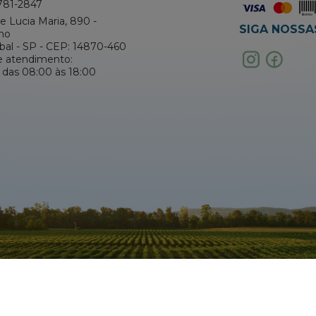
781-2847
 Lucia Maria, 890 -
SIGA NOSSA
no
abal - SP - CEP: 14870-460
e atendimento:
 das 08:00 às 18:00