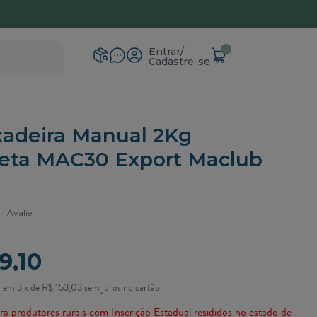
ga para todo Brasil
Entrar
Cadastre-se
adeira Manual 2Kg
eta MAC30 Export Maclub
Avalie
9,10
3
x
de
R$ 153,03
sem juros
no
cartão
ra produtores rurais com Inscrição Estadual resididos no estado de