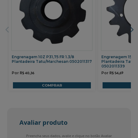
Engrenagem 10Z P31,75 FR 1.3/8
Engrenagem 15Z P
Plantadeira Tatu/Marchesan 0502011317
Plantadeira Tatu
0502011339
R$
40,36
R$
54,69
COMPRAR
CO
Avaliar produto
Preencha seus dados, avalie e clique no botão Avaliar