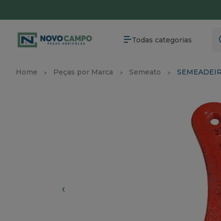
Parcele em até 6X sem juros
Entrega para
Todas categorias
Home
Peças por Marca
Semeato
SEMEADEI