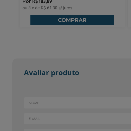
R$
183,89
3
x
de
R$ 61,30
COMPRAR
Avaliar produto