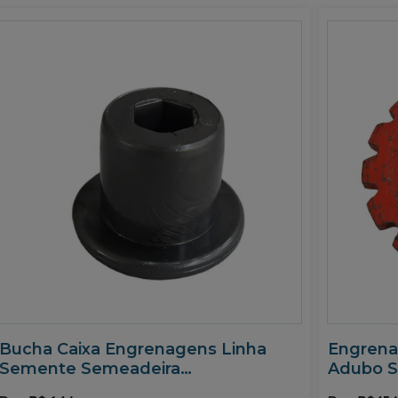
Bucha Caixa Engrenagens Linha
Engrena
Semente Semeadeira
Adubo S
PH3/PH5/PH2700 Semeato
350500