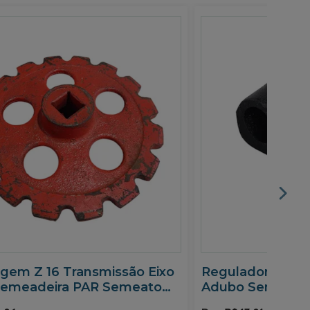
gem Z 16 Transmissão Eixo
Regulador Saída
emeadeira PAR Semeato
Adubo Semeadei
06
Semeato 010900