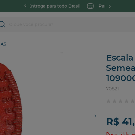
 todo Brasil
Parcele em até 6X sem juros
Entre
RAS
Escala
Semea
10900
70821
R$ 41
Preço válido pa