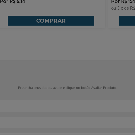
R$
6,14
R$
15
03100002
3
x
de
R$
COMPRAR
Preencha seus dados, avalie e clique no botão Avaliar Produto.